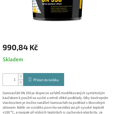
990,84 Kč
Měrná
Skladem
cena:
Přidat do košíku
Gumoasfalt DN 350 je disperze asfaltů modifikovaných syntetickým
kaučukem k použití na suché a mírně vlhké podklady. Díky tixotropním
vlastnostem je možno nanášet Gumoasfalt na podklad s libovolným
sklonem. Nátěr ze svislého povrchu nestéká ani při vysoké teplotě
+100 °C, a naopak při nízkých teplotách si zachovává elasticitu. Je