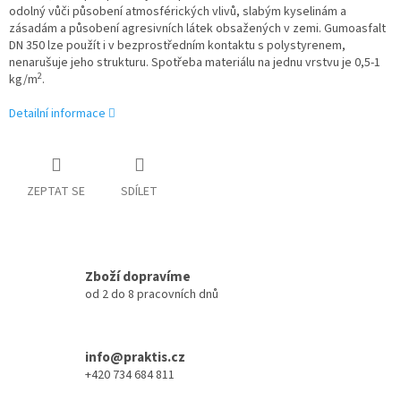
odolný vůči působení atmosférických vlivů, slabým kyselinám a
zásadám a působení agresivních látek obsažených v zemi. Gumoasfalt
DN 350 lze použít i v bezprostředním kontaktu s polystyrenem,
nenarušuje jeho strukturu. Spotřeba materiálu na jednu vrstvu je 0,5-1
2
kg/m
.
Detailní informace
ZEPTAT SE
SDÍLET
Zboží dopravíme
od 2 do 8 pracovních dnů
info@praktis.cz
+420 734 684 811