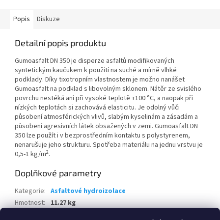
Popis
Diskuze
Detailní popis produktu
Gumoasfalt DN 350 je disperze asfaltů modifikovaných
syntetickým kaučukem k použití na suché a mírně vlhké
podklady. Díky tixotropním vlastnostem je možno nanášet
Gumoasfalt na podklad s libovolným sklonem. Nátěr ze svislého
povrchu nestéká ani při vysoké teplotě +100 °C, a naopak při
nízkých teplotách si zachovává elasticitu. Je odolný vůči
působení atmosférických vlivů, slabým kyselinám a zásadám a
působení agresivních látek obsažených v zemi. Gumoasfalt DN
350 lze použít i v bezprostředním kontaktu s polystyrenem,
nenarušuje jeho strukturu. Spotřeba materiálu na jednu vrstvu je
2
0,5-1 kg/m
.
Doplňkové parametry
Kategorie
:
Asfaltové hydroizolace
Hmotnost
:
11.27 kg
EAN
:
8595100161758