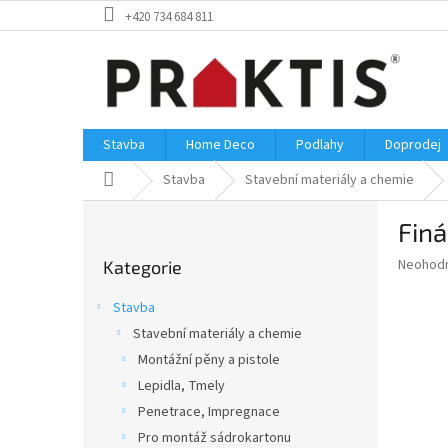
Přejít
+420 734 684 811
na
obsah
Stavba
Home Deco
Podlahy
Doprodej
Domů
Stavba
Stavební materiály a chemie
P
Finá
o
Přeskočit
s
Průměr
Neohod
Kategorie
kategorie
t
hodnoce
r
produkt
Stavba
a
je
Stavební materiály a chemie
0,0
n
z
Montážní pěny a pistole
n
5
í
Lepidla, Tmely
hvězdič
p
Penetrace, Impregnace
a
Pro montáž sádrokartonu