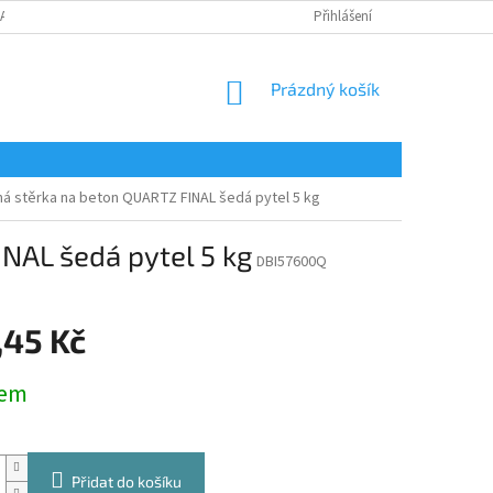
LAMAČNÍ FORMULÁŘ
Přihlášení
NÁKUPNÍ
Prázdný košík
KOŠÍK
vná stěrka na beton QUARTZ FINAL šedá pytel 5 kg
NAL šedá pytel 5 kg
DBI57600Q
,45 Kč
dem
Přidat do košíku