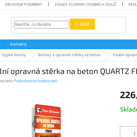
OBCHODNÍ PODMÍNKY
ZÁSADY OCHRANY OSOBNÍCH ÚDAJŮ
REK
HLEDAT
Kontakty
Sypké hmoty
Betony a opravné stěrky na beton
Finální opra
lní opravná stěrka na beton QUARTZ FI
né
noceno
Podrobnosti hodnocení
ní
226
u
Měrná
Skla
cena:
ek.