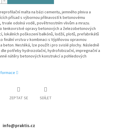
í reprofilační malta na bázi cementu, jemného plniva a
ících přísad s výbornou přilnavostí k betonovému
 trvale odolná vodě, povětrnostním vlivům a mrazu.
pro tenkovrstvé opravy betonových a železobetonových
í, lokálních poškození balkónů, lodžií, plotů, prefabrikátů
o finální vrstva v kombinaci s Výplňovou opravnou
a beton. Nestéká, lze použít i pro svislé plochy. Následně
 dle potřeby hydroizolační, hydrofobizační, impregnační a
ranné nátěry betonových konstrukcí a pohledových
informace
ZEPTAT SE
SDÍLET
info@praktis.cz