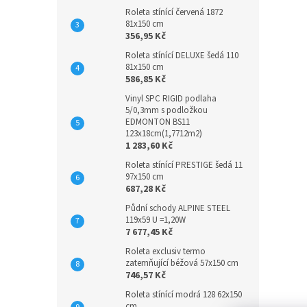
Roleta stínící červená 1872
81x150 cm
356,95 Kč
Roleta stínící DELUXE šedá 110
81x150 cm
586,85 Kč
Vinyl SPC RIGID podlaha
5/0,3mm s podložkou
EDMONTON BS11
123x18cm(1,7712m2)
1 283,60 Kč
Roleta stínící PRESTIGE šedá 11
97x150 cm
687,28 Kč
Půdní schody ALPINE STEEL
119x59 U =1,20W
7 677,45 Kč
Roleta exclusiv termo
zatemňující béžová 57x150 cm
746,57 Kč
Roleta stínící modrá 128 62x150
cm