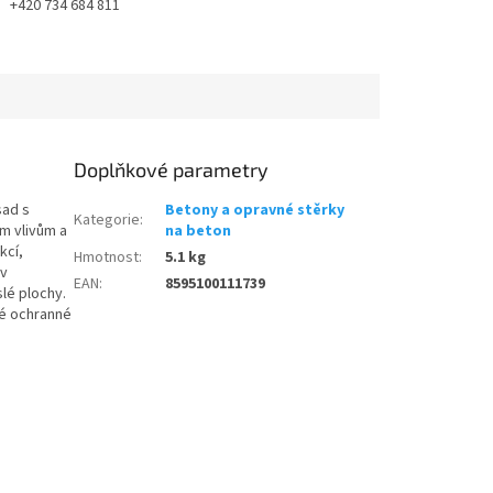
+420 734 684 811
Doplňkové parametry
sad s
Betony a opravné stěrky
Kategorie
:
m vlivům a
na beton
kcí,
Hmotnost
:
5.1 kg
 v
EAN
:
8595100111739
lé plochy.
né ochranné