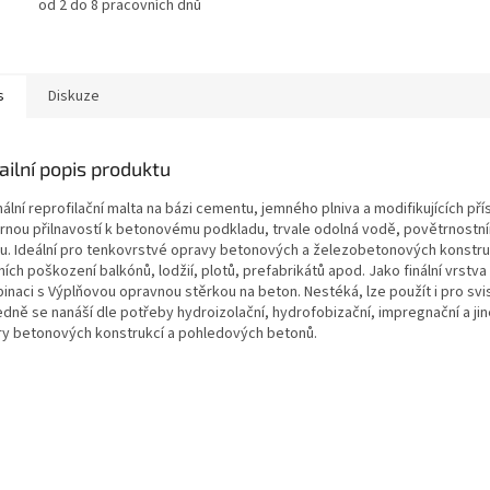
od 2 do 8 pracovních dnů
s
Diskuze
ailní popis produktu
nální reprofilační malta na bázi cementu, jemného plniva a modifikujících pří
rnou přilnavostí k betonovému podkladu, trvale odolná vodě, povětrnostní
u. Ideální pro tenkovrstvé opravy betonových a železobetonových konstru
ních poškození balkónů, lodžií, plotů, prefabrikátů apod. Jako finální vrstva
inaci s Výplňovou opravnou stěrkou na beton. Nestéká, lze použít i pro svis
edně se nanáší dle potřeby hydroizolační, hydrofobizační, impregnační a ji
ry betonových konstrukcí a pohledových betonů.