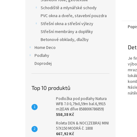
Stavební fólie, geotextilie
Schodiště a mlynářské schody
PVC okna a dveře, stavební pouzdra
Střešní okna a střešní výlezy
Popi
Střešní membrány a doplňky
Betonové obklady, dlažby
Det
Home Deco
Podlahy
Je fi
Doprodej
výbo
mraz
lokál
komb
Top 10 produktů
Násl
nátě
Podložka pod podlahy Natura
WFB 7.0 0,79x0,59m bal.6,9915
m2(EAN dříve 8588006786859)
558,38 Kč
Roleta DEN & NOC(ZEBRA) MINI
57X150 MODRÁ č. 1808
667,92 Kč