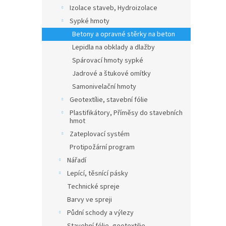
n
Izolace staveb, Hydroizolace
e
Sypké hmoty
l
Betony a opravné stěrky na beton
Lepidla na obklady a dlažby
Spárovací hmoty sypké
Jadrové a štukové omítky
Samonivelační hmoty
Geotextílie, stavební fólie
Plastifikátory, Příměsy do stavebních
hmot
Zateplovací systém
Protipožární program
Nářadí
Lepící, těsnící pásky
Technické spreje
Barvy ve spreji
Půdní schody a výlezy