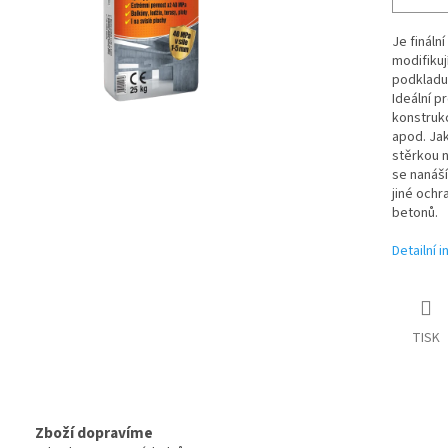
Je fináln
modifikuj
podkladu,
Ideální 
konstrukc
apod. Jak
stěrkou n
se nanáší
jiné och
betonů.
Detailní 
TISK
Zboží dopravíme