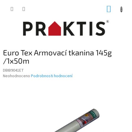
Přejít
NÁKUP
na
obsah
KOŠÍK
Euro Tex Armovací tkanina 145g
/1x50m
DBIB9041ET
Průměrné
Neohodnoceno
Podrobnosti hodnocení
hodnocení
produktu
je
0,0
z
5
hvězdiček.