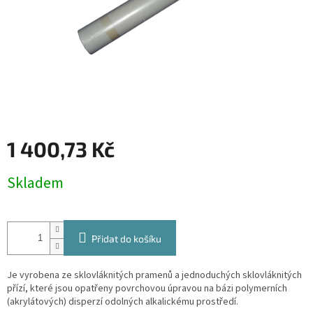
1 400,73 Kč
Měrná
Skladem
cena:
Přidat do košíku
Je vyrobena ze sklovláknitých pramenů a jednoduchých sklovláknitých
přízí, které jsou opatřeny povrchovou úpravou na bázi polymerních
(akrylátových) disperzí odolných alkalickému prostředí.