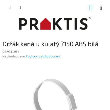
Přejít
NÁKUP
na
obsah
KOŠÍK
Držák kanálu kulatý ?150 ABS bílá
DBIVE11952
Průměrné
Neohodnoceno
Podrobnosti hodnocení
hodnocení
produktu
je
0,0
z
5
hvězdiček.