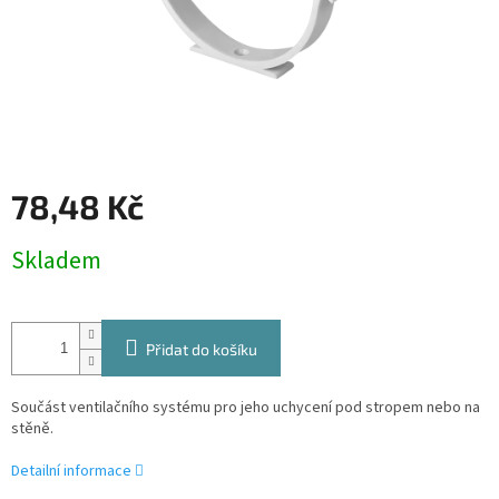
78,48 Kč
Měrná
Skladem
cena:
Přidat do košíku
Součást ventilačního systému pro jeho uchycení pod stropem nebo na
stěně.
Detailní informace