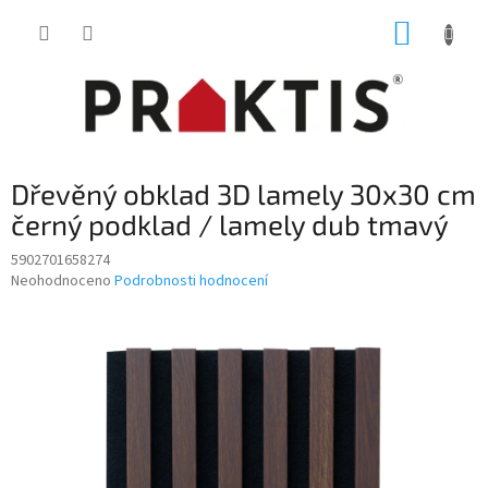
Přejít
NÁKUP
na
obsah
KOŠÍK
Dřevěný obklad 3D lamely 30x30 cm
černý podklad / lamely dub tmavý
5902701658274
Průměrné
Neohodnoceno
Podrobnosti hodnocení
hodnocení
produktu
je
0,0
z
5
hvězdiček.