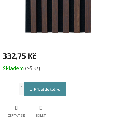
332,75 Kč
Měrná
Skladem
(>5 ks)
cena:
Přidat do košíku
ZEPTAT SE
SDÍLET