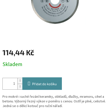
114,44 Kč
Měrná
Skladem
cena:
Přidat do košíku
Pro mokré i suché řezání keramiky, obkladů, dlažby, mramoru, cihel a
betonu. Výborný řezný výkon v poměru s cenou. Ostří je plné, celistvé.
Jedná se o dělicí kotouč pro ruční nářadí.