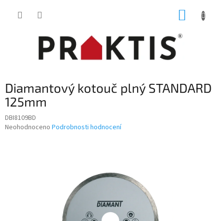
Přejít
NÁKUP
na
obsah
KOŠÍK
Diamantový kotouč plný STANDARD
125mm
DBI8109BD
Průměrné
Neohodnoceno
Podrobnosti hodnocení
hodnocení
produktu
je
0,0
z
5
hvězdiček.