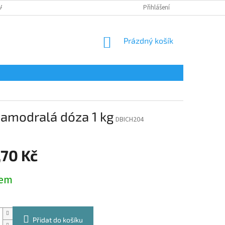
LAMAČNÍ FORMULÁŘ
Přihlášení
NÁKUPNÍ
Prázdný košík
KOŠÍK
 namodralá dóza 1 kg
DBICH204
,70 Kč
dem
Přidat do košíku