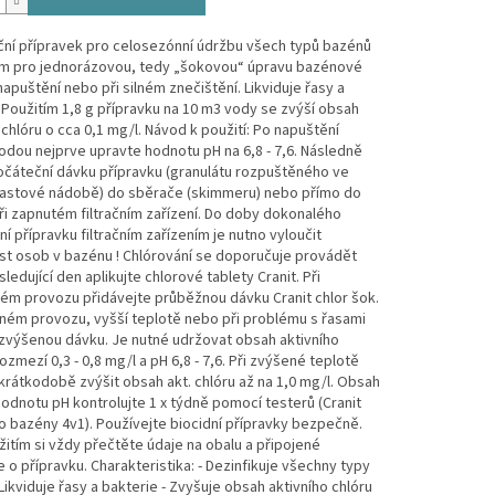
ční přípravek pro celosezónní údržbu všech typů bazénů
m pro jednorázovou, tedy „šokovou“ úpravu bazénové
apuštění nebo při silném znečištění. Likviduje řasy a
 Použitím 1,8 g přípravku na 10 m3 vody se zvýší obsah
 chlóru o cca 0,1 mg/l. Návod k použití: Po napuštění
dou nejprve upravte hodnotu pH na 6,8 - 7,6. Následně
očáteční dávku přípravku (granulátu rozpuštěného ve
lastové nádobě) do sběrače (skimmeru) nebo přímo do
i zapnutém filtračním zařízení. Do doby dokonalého
í přípravku filtračním zařízením je nutno vyloučit
st osob v bazénu ! Chlórování se doporučuje provádět
sledující den aplikujte chlorové tablety Cranit. Při
ém provozu přidávejte průběžnou dávku Cranit chlor šok.
ném provozu, vyšší teplotě nebo při problému s řasami
 zvýšenou dávku. Je nutné udržovat obsah aktivního
rozmezí 0,3 - 0,8 mg/l a pH 6,8 - 7,6. Při zvýšené teplotě
krátkodobě zvýšit obsah akt. chlóru až na 1,0 mg/l. Obsah
hodnotu pH kontrolujte 1 x týdně pomocí testerů (Cranit
o bazény 4v1). Používejte biocidní přípravky bezpečně.
itím si vždy přečtěte údaje na obalu a připojené
 o přípravku. Charakteristika: - Dezinfikuje všechny typy
Likviduje řasy a bakterie - Zvyšuje obsah aktivního chlóru