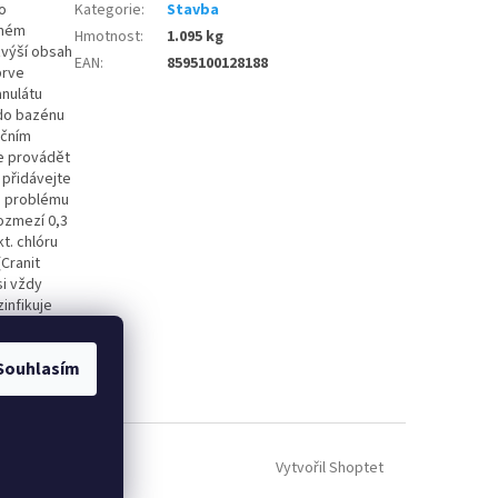
o
Kategorie
:
Stavba
lném
Hmotnost
:
1.095 kg
 zvýší obsah
EAN
:
8595100128188
prve
anulátu
do bazénu
ačním
je provádět
 přidávejte
i problému
rozmezí 0,3
t. chlóru
(Cranit
si vždy
infikuje
u Technické
vání 5 g /
Souhlasím
Vytvořil Shoptet