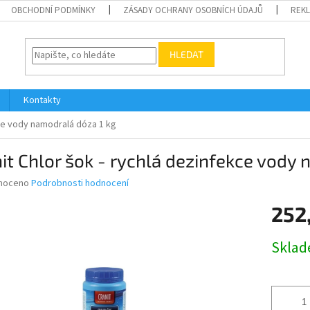
OBCHODNÍ PODMÍNKY
ZÁSADY OCHRANY OSOBNÍCH ÚDAJŮ
REK
HLEDAT
Kontakty
kce vody namodralá dóza 1 kg
it Chlor šok - rychlá dezinfekce vody
né
noceno
Podrobnosti hodnocení
ní
252
u
Měrná
Skla
cena:
ek.