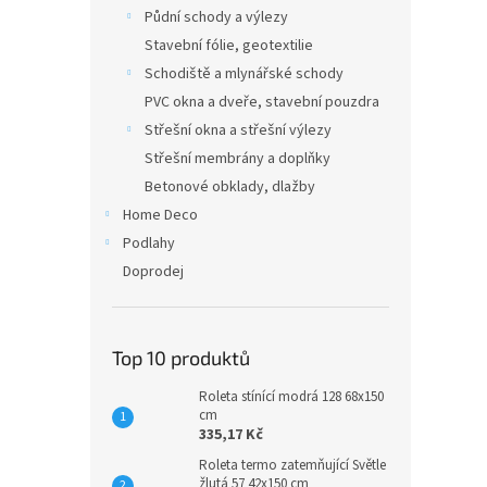
n
Půdní schody a výlezy
e
Stavební fólie, geotextilie
l
Schodiště a mlynářské schody
PVC okna a dveře, stavební pouzdra
Střešní okna a střešní výlezy
Střešní membrány a doplňky
Betonové obklady, dlažby
Home Deco
Podlahy
Doprodej
Top 10 produktů
Roleta stínící modrá 128 68x150
cm
335,17 Kč
Roleta termo zatemňující Světle
žlutá 57 42x150 cm