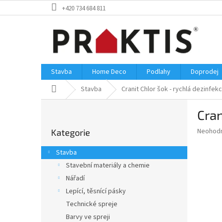
Přejít
+420 734 684 811
na
obsah
Stavba
Home Deco
Podlahy
Doprodej
Domů
Stavba
Cranit Chlor šok - rychlá dezinfe
P
Cran
o
Přeskočit
s
Průměr
Neohod
Kategorie
kategorie
t
hodnoce
r
produkt
Stavba
a
je
Stavební materiály a chemie
0,0
n
z
Nářadí
n
5
í
Lepící, těsnící pásky
hvězdič
p
Technické spreje
a
Barvy ve spreji