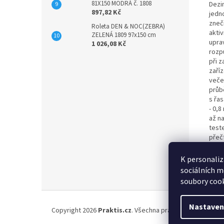
81X150 MODRÁ č. 1808
Dezi
897,82 Kč
jedn
zneči
Roleta DEN & NOC(ZEBRA)
akti
ZELENÁ 1809 97x150 cm
uprav
1 026,08 Kč
rozp
při 
zaří
večer
průb
s řa
- 0,8
až na
test
přečt
všec
údaj
K personaliz
m3 v
sociálních m
soubory cook
Z
á
Nastaven
Copyright 2026
Praktis.cz
. Všechna práva vyhrazena.
Upr
p