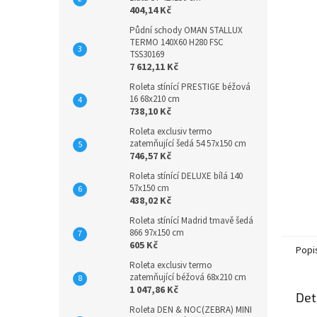
404,14 Kč
Půdní schody OMAN STALLUX
TERMO 140X60 H280 FSC
TSS30169
7 612,11 Kč
Roleta stínící PRESTIGE béžová
16 68x210 cm
738,10 Kč
Roleta exclusiv termo
zatemňující šedá 54 57x150 cm
746,57 Kč
Roleta stínící DELUXE bílá 140
57x150 cm
438,02 Kč
Roleta stínící Madrid tmavě šedá
866 97x150 cm
605 Kč
Popi
Roleta exclusiv termo
zatemňující béžová 68x210 cm
1 047,86 Kč
Det
Roleta DEN & NOC(ZEBRA) MINI