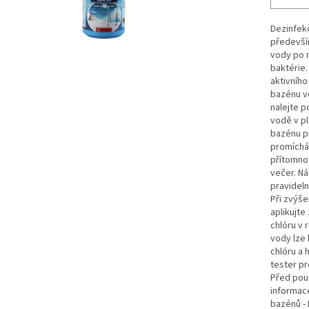
Dezinfek
předevší
vody po n
baktérie.
aktivního
bazénu vo
nalejte p
vodě v p
bazénu př
promíchán
přítomno
večer. Ná
pravideln
Při zvýše
aplikujte
chlóru v 
vody lze 
chlóru a 
tester pr
Před použ
informace
bazénů - 