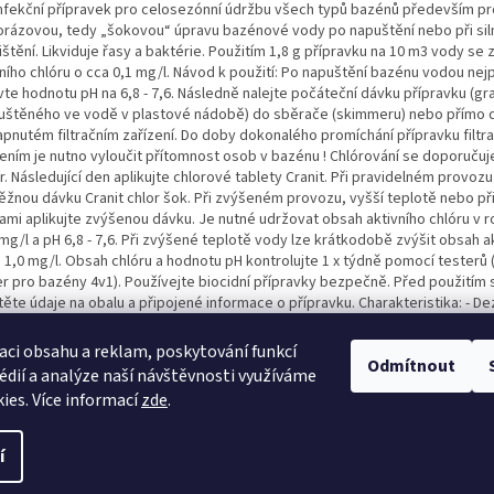
nfekční přípravek pro celosezónní údržbu všech typů bazénů především pr
orázovou, tedy „šokovou“ úpravu bazénové vody po napuštění nebo při si
štění. Likviduje řasy a baktérie. Použitím 1,8 g přípravku na 10 m3 vody se
vního chlóru o cca 0,1 mg/l. Návod k použití: Po napuštění bazénu vodou nej
te hodnotu pH na 6,8 - 7,6. Následně nalejte počáteční dávku přípravku (gr
uštěného ve vodě v plastové nádobě) do sběrače (skimmeru) nebo přímo 
zapnutém filtračním zařízení. Do doby dokonalého promíchání přípravku filtr
zením je nutno vyloučit přítomnost osob v bazénu ! Chlórování se doporuču
. Následující den aplikujte chlorové tablety Cranit. Při pravidelném provozu
ěžnou dávku Cranit chlor šok. Při zvýšeném provozu, vyšší teplotě nebo př
sami aplikujte zvýšenou dávku. Je nutné udržovat obsah aktivního chlóru v 
 mg/l a pH 6,8 - 7,6. Při zvýšené teplotě vody lze krátkodobě zvýšit obsah ak
 1,0 mg/l. Obsah chlóru a hodnotu pH kontrolujte 1 x týdně pomocí testerů 
er pro bazény 4v1). Používejte biocidní přípravky bezpečně. Před použitím 
ěte údaje na obalu a připojené informace o přípravku. Charakteristika: - Dez
hny typy bazénů - Likviduje řasy a bakterie - Zvyšuje obsah aktivního chlór
e: Aplikační teplota do 25°C Počáteční dávka 10 g / m3 vody Průběžné dávko
aci obsahu a reklam, poskytování funkcí
Odmítnout
ody Zvýšená dávka 8 - 12 g / m3 vody Pravidelnost #8776; každých 4 - 6 dnů
édií a analýze naší návštěvnosti využíváme
ies. Více informací
zde
.
í
avit nastavení cookies