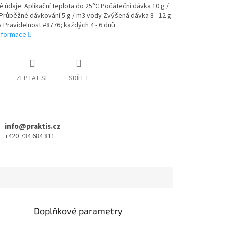
 údaje: Aplikační teplota do 25°C Počáteční dávka 10 g /
Průběžné dávkování 5 g / m3 vody Zvýšená dávka 8 - 12 g
 Pravidelnost #8776; každých 4 - 6 dnů
informace
ZEPTAT SE
SDÍLET
info@praktis.cz
+420 734 684 811
Doplňkové parametry