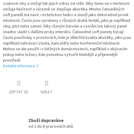
zvukové vlny a snižují tak jejich odraz od stěn. Díky tomu se v místnosti
snižuje hlučnost a výrazně se zlepšuje akustika. Mnoho čalouněných
soft panelů má navíc i estetickou funkci a slouží jako dekorativní prvek
místnosti. Často jsou vyrobeny z různých druhů textilií, jako je například
vlna, plst nebo samet. Díky různým barvám a vzorům lze takový panel
snadno sladit s dalšími prvky interiéru. Čalouněné soft panely bývají
často používány v prostorách, kde je důležitá kvalita akustiky, jako jsou
například nahrávací studia, kanceláře nebo konferenční místnosti.
Mohou se ale použít i v běžných domácnostech, například v obývacím
pokoji nebo ložnici, kde pomohou vytvořit klidnější a příjemnější
prostředí.
Detailní informace
ZEPTAT SE
SDÍLET
Zboží dopravíme
od 2 do 8 pracovních dnů