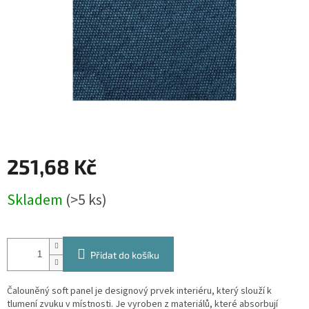
251,68 Kč
Měrná
Skladem
(>5 ks)
cena:
Přidat do košíku
Čalouněný soft panel je designový prvek interiéru, který slouží k
tlumení zvuku v místnosti. Je vyroben z materiálů, které absorbují