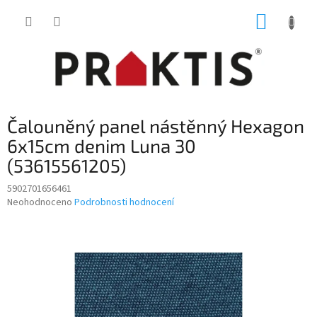
Přejít
NÁKUP
na
obsah
KOŠÍK
Čalouněný panel nástěnný Hexagon
6x15cm denim Luna 30
(53615561205)
5902701656461
Průměrné
Neohodnoceno
Podrobnosti hodnocení
hodnocení
produktu
je
0,0
z
5
hvězdiček.