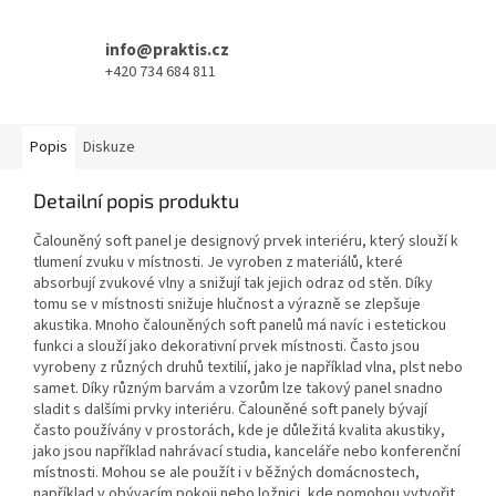
info@praktis.cz
+420 734 684 811
Popis
Diskuze
Detailní popis produktu
Čalouněný soft panel je designový prvek interiéru, který slouží k
tlumení zvuku v místnosti. Je vyroben z materiálů, které
absorbují zvukové vlny a snižují tak jejich odraz od stěn. Díky
tomu se v místnosti snižuje hlučnost a výrazně se zlepšuje
akustika. Mnoho čalouněných soft panelů má navíc i estetickou
funkci a slouží jako dekorativní prvek místnosti. Často jsou
vyrobeny z různých druhů textilií, jako je například vlna, plst nebo
samet. Díky různým barvám a vzorům lze takový panel snadno
sladit s dalšími prvky interiéru. Čalouněné soft panely bývají
často používány v prostorách, kde je důležitá kvalita akustiky,
jako jsou například nahrávací studia, kanceláře nebo konferenční
místnosti. Mohou se ale použít i v běžných domácnostech,
například v obývacím pokoji nebo ložnici, kde pomohou vytvořit