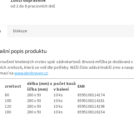
Zboží dopravíme
od 2 do 8 pracovních dnů
s
Diskuze
ailní popis produktu
broušení tmelených vrstev spár sádrokartonů. Brusná mřížka je dodávaná v
ích zrnitosti, která se volí dle potřeby. Nižší číslo udává hrubší zrno a nao
rmací na
www.denbraven.cz
.
délka (mm) x
počet kusů
zrnitost
EAN
o
šířka (mm)
v balení
80
280 x 93
10 ks
8595100114174
100
280 x 93
10 ks
8595100114181
120
280 x 93
10 ks
8595100114198
180
280 x 93
10 ks
8595100116154