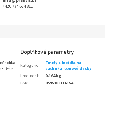
info@praktis.cz
+420 734 684 811
Doplňkové parametry
 několika
Tmely a lepidla na
Kategorie
:
pak.
Více
sádrokartonové desky
Hmotnost
:
0.164 kg
EAN
:
8595100116154