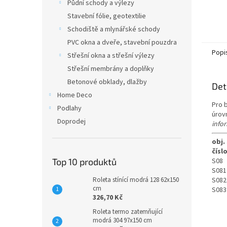
Půdní schody a výlezy
Stavební fólie, geotextilie
Schodiště a mlynářské schody
PVC okna a dveře, stavební pouzdra
Popi
Střešní okna a střešní výlezy
Střešní membrány a doplňky
Betonové obklady, dlažby
Det
Home Deco
Pro 
Podlahy
úrovn
Doprodej
info
obj.
čísl
Top 10 produktů
S08
S081
Roleta stínící modrá 128 62x150
S082
cm
S083
326,70 Kč
Roleta termo zatemňující
modrá 304 97x150 cm