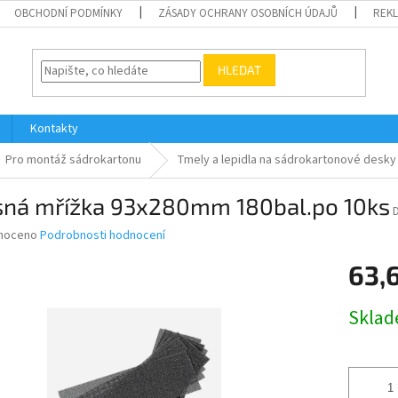
OBCHODNÍ PODMÍNKY
ZÁSADY OCHRANY OSOBNÍCH ÚDAJŮ
REK
HLEDAT
Kontakty
Pro montáž sádrokartonu
Tmely a lepidla na sádrokartonové desky
sná mřížka 93x280mm 180bal.po 10ks
né
noceno
Podrobnosti hodnocení
ní
63,
u
Měrná
Skla
cena:
ek.