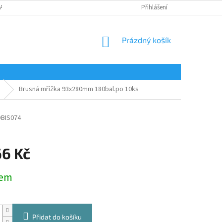
LAMAČNÍ FORMULÁŘ
Přihlášení
NÁKUPNÍ
Prázdný košík
KOŠÍK
Brusná mřížka 93x280mm 180bal.po 10ks
DBIS074
66 Kč
dem
Přidat do košíku