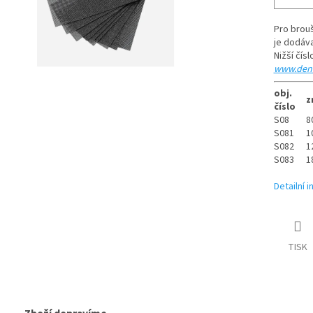
Pro brouš
je dodáva
Nižší čís
www.denb
obj.
z
číslo
S08
8
S081
1
S082
1
S083
1
Detailní 
TISK