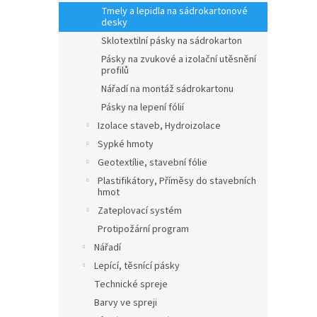
n
Tmely a lepidla na sádrokartonové
e
desky
l
Sklotextilní pásky na sádrokarton
Pásky na zvukové a izolační utěsnění
profilů
Nářadí na montáž sádrokartonu
Pásky na lepení fólií
Izolace staveb, Hydroizolace
Sypké hmoty
Geotextílie, stavební fólie
Plastifikátory, Příměsy do stavebních
hmot
Zateplovací systém
Protipožární program
Nářadí
Lepící, těsnící pásky
Technické spreje
Barvy ve spreji