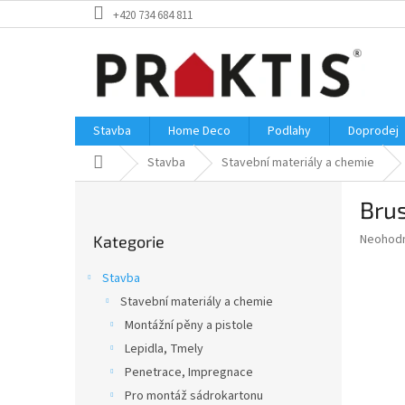
Přejít
+420 734 684 811
na
obsah
Stavba
Home Deco
Podlahy
Doprodej
Domů
Stavba
Stavební materiály a chemie
P
Bru
o
Přeskočit
s
Průměr
Neohod
Kategorie
kategorie
t
hodnoce
r
produkt
Stavba
a
je
Stavební materiály a chemie
0,0
n
z
Montážní pěny a pistole
n
5
í
Lepidla, Tmely
hvězdič
p
Penetrace, Impregnace
a
Pro montáž sádrokartonu