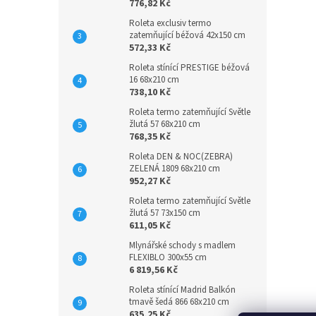
776,82 Kč
Roleta exclusiv termo
zatemňující béžová 42x150 cm
572,33 Kč
Roleta stínící PRESTIGE béžová
16 68x210 cm
738,10 Kč
Roleta termo zatemňující Světle
žlutá 57 68x210 cm
768,35 Kč
Roleta DEN & NOC(ZEBRA)
ZELENÁ 1809 68x210 cm
952,27 Kč
Roleta termo zatemňující Světle
žlutá 57 73x150 cm
611,05 Kč
Mlynářské schody s madlem
FLEXIBLO 300x55 cm
6 819,56 Kč
Roleta stínící Madrid Balkón
tmavě šedá 866 68x210 cm
635,25 Kč