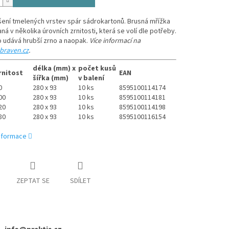
ení tmelených vrstev spár sádrokartonů. Brusná mřížka
ná v několika úrovních zrnitosti, která se volí dle potřeby.
lo udává hrubší zrno a naopak.
Více informací na
raven.cz
.
délka (mm) x
počet kusů
rnitost
EAN
šířka (mm)
v balení
0
280 x 93
10 ks
8595100114174
00
280 x 93
10 ks
8595100114181
20
280 x 93
10 ks
8595100114198
80
280 x 93
10 ks
8595100116154
informace
ZEPTAT SE
SDÍLET