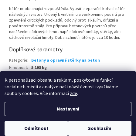
Nátěr neobsahující rozpouštědla. Vytváří separační kotvicí nátěr
následných vrstev. Určený k vnitřnímu a venkovnímu použití pro
zpevnění kritických podkladů, odolný proti alkáliím, difúzní a
povětrnostně stálý. Pro přípravu betonových povrchů před
nanášením sádrových hmot např. sádrové omítky, stěrky, ale i
sádrové nivelační hmoty. Doba schnutí nátěru je cca 10 hodin.
Doplňkové parametry
Kategorie
:
Betony a opravné stěrky na beton
Hmotnost
:
5.198 kg
EAN
:
8595100162014
K personalizaci obsahu a reklam, poskytování funkcí
sociálních médií a analýze naší návštěvnosti využíváme
Z
soubory cookies. Více informací
zde
.
á
Vytvořil Shoptet
p
Nastavení
a
t
Copyright 2026
Praktis.cz
. Všechna práva vyhrazena.
Upravit
í
Odmítnout
Souhlasím
nastavení cookies