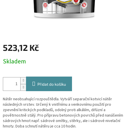
523,12 Kč
Měrná
Skladem
cena:
Přidat do košíku
Nátěr neobsahující rozpouštědla. Vytváří separační kotvicí nátěr
následných vrstev. Určený k vnitřnímu a venkovnímu použití pro
zpevnění kritických podkladů, odolný proti alkáliím, difúzní a
povětrnostně stálý. Pro přípravu betonových povrchů před nanášením
sádrových hmot např. sádrové omítky, stěrky, ale i sádrové nivelační
hmoty. Doba schnutí nátěru je cca 10 hodin.